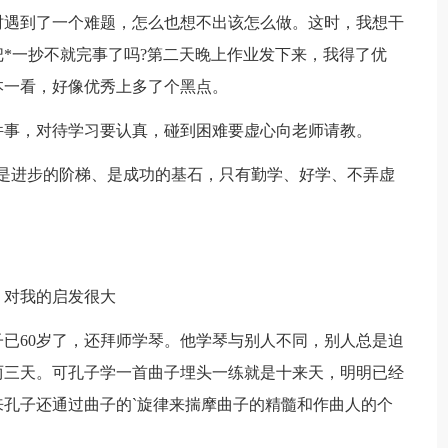
时遇到了一个难题，怎么也想不出该怎么做。这时，我想干
*一抄不就完事了吗?第二天晚上作业发下来，我得了优
本一看，好像优秀上多了个黑点。
件事，对待学习要认真，碰到困难要虚心向老师请教。
是进步的阶梯、是成功的基石，只有勤学、好学、不弄虚
，对我的启发很大
已60岁了，还拜师学琴。他学琴与别人不同，别人总是迫
两三天。可孔子学一首曲子埋头一练就是十来天，明明已经
孔子还通过曲子的`旋律来揣摩曲子的精髓和作曲人的个