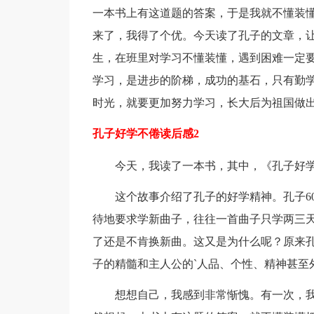
一本书上有这道题的答案，于是我就不懂装
来了，我得了个优。今天读了孔子的文章，让
生，在班里对学习不懂装懂，遇到困难一定
学习，是进步的阶梯，成功的基石，只有勤
时光，就要更加努力学习，长大后为祖国做
孔子好学不倦读后感2
今天，我读了一本书，其中，《孔子好
这个故事介绍了孔子的好学精神。孔子6
待地要求学新曲子，往往一首曲子只学两三
了还是不肯换新曲。这又是为什么呢？原来
子的精髓和主人公的`人品、个性、精神甚至
想想自己，我感到非常惭愧。有一次，