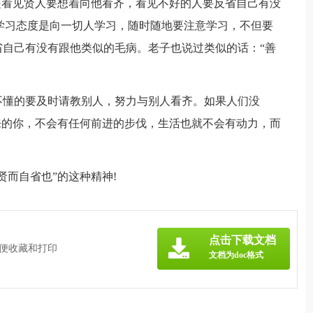
是看见贤人要想着向他看齐，看见不好的人要反省自己有没
学习态度是向一切人学习，随时随地要注意学习，不但要
自己有没有跟他类似的毛病。老子也说过类似的话：“善
不懂的要及时请教别人，努力与别人看齐。如果人们没
来的你，不会有任何前进的步伐，生活也就不会有动力，而
贤而自省也”的这种精神!
点击下载文档
方便收藏和打印
文档为doc格式