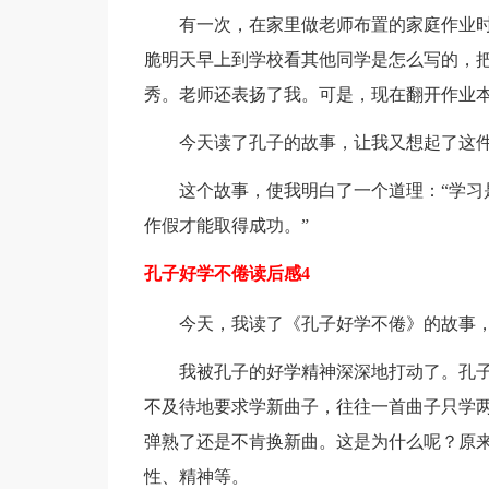
有一次，在家里做老师布置的家庭作业
脆明天早上到学校看其他同学是怎么写的，把
秀。老师还表扬了我。可是，现在翻开作业
今天读了孔子的故事，让我又想起了这
这个故事，使我明白了一个道理：“学习
作假才能取得成功。”
孔子好学不倦读后感4
今天，我读了《孔子好学不倦》的故事
我被孔子的好学精神深深地打动了。孔子
不及待地要求学新曲子，往往一首曲子只学
弹熟了还是不肯换新曲。这是为什么呢？原来
性、精神等。