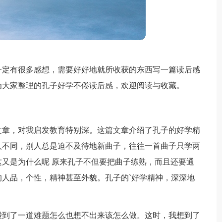
一定有很多感想，需要好好地就所收获的东西写一篇读后感
为大家整理的孔子好学不倦读后感，欢迎阅读与收藏。
文章，对我启发教育特别深。这篇文章介绍了孔子的好学精
人不同，别人总是迫不及待地新曲子，往往一首曲子只学两
又是为什么呢 原来孔子不但要把曲子练熟，而且还要通
人品，个性，精神甚至外貌。孔子的`好学精神，深深地
碰到了一道难题怎么也想不出来该怎么做。这时，我想到了