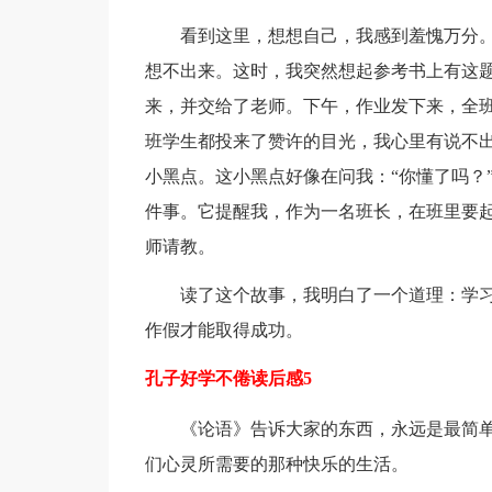
看到这里，想想自己，我感到羞愧万分
想不出来。这时，我突然想起参考书上有这
来，并交给了老师。下午，作业发下来，全
班学生都投来了赞许的目光，我心里有说不
小黑点。这小黑点好像在问我：“你懂了吗？
件事。它提醒我，作为一名班长，在班里要
师请教。
读了这个故事，我明白了一个道理：学
作假才能取得成功。
孔子好学不倦读后感5
《论语》告诉大家的东西，永远是最简
们心灵所需要的那种快乐的生活。