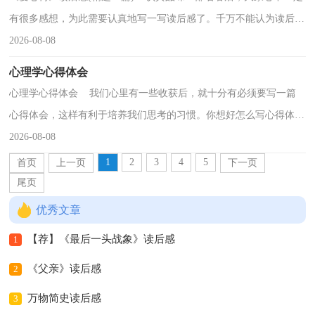
有很多感想，为此需要认真地写一写读后感了。千万不能认为读后感
随便应付就可以，以下是小编帮大家整理的《爱心...
2026-08-08
心理学心得体会
心理学心得体会 我们心里有一些收获后，就十分有必须要写一篇
心得体会，这样有利于培养我们思考的习惯。你想好怎么写心得体会
了吗？下面是小编帮大家整理的心理学心得体会，希望...
2026-08-08
1
2
3
4
5
首页
上一页
下一页
尾页
优秀文章
【荐】《最后一头战象》读后感
1
《父亲》读后感
2
万物简史读后感
3