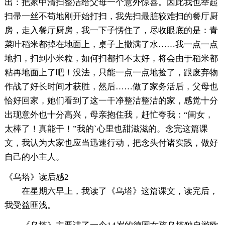
出：把家中清扫整洁给父母一个意外惊喜。因此我也举起
扫帚一丝不苟地刚开始打扫，我先扫最脏较难扫的餐厅厨
房，走入餐厅厨房，我一下子愣住了，尽收眼底的是：青
菜叶稻米都掉在地面上，桌子上撒满了水……我一点一点
地扫，扫到小米粒，如何扫都扫不太好，将会由于稻米都
粘再地面上了吧！没法，只能一点一点地捡了，跟废弃物
作战了好长时间才获胜，然后……做了家务活后，父母也
恰好回家，她们看到了这一干净整洁整洁的家，感觉十分
出现意外也十分高兴，母亲抱住我，赶忙夸我：“闺女，
太棒了！真能干！”我的`心里也甜滋滋的。念完这篇课
文，我认为大家也应当迅速行动，把念头付诸实践，做好
自己的小主人。
《乌塔》读后感2
在星期六早上，我读了《乌塔》这篇课文，读完后，
我受益匪浅。