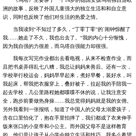
《乌塔》主要讲了一个14岁的德国女孩乌塔独自游欧
洲的故事，反映了外国儿童强大的独立生活和和自立意
识，同时也反映了他们对生活的热爱之情。
当我读到“不知过了多久，“丁零丁零”的`闹钟惊醒了
我……她走了不久，我也出去了。”我的内心十分惭愧，
因为我自强的力很差，而乌塔自强能力却很强。
我每次写完作业都出去看电视，从来不检查作业，而
且把书桌弄得乱七八糟，我总让妈妈来善后。还有一次，
学校举行校运会，妈妈早早起来，煮好早餐，装好水，叫
我起床，帮我把衣服穿上，叠好被子，拉起我的手陪我一
起去学校，几公里路程她都喋喋不休的说，让我注意安
全，跑步前要做热身操……我总觉得妈妈就是我的女佣。
另外我看到一张报纸，知道了中国人的父母太溺爱孩子，
含在口里怕化了，抱在手里怕摔了，我们都成了衣来伸手
饭来张口的小皇帝和小公主。而外国父母不是这样教育
的，他们是让孩子从小学会独立生活和技巧，我多么希望