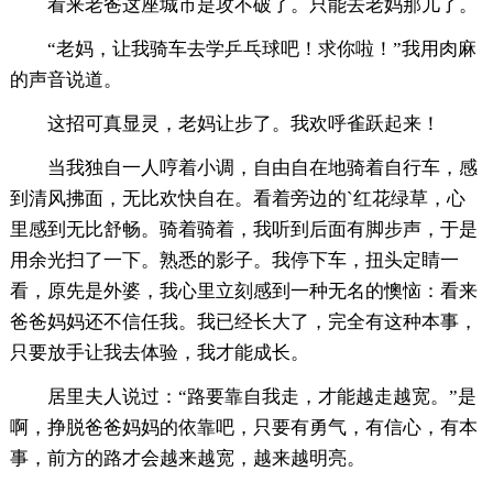
看来老爸这座城市是攻不破了。只能去老妈那儿了。
“老妈，让我骑车去学乒乓球吧！求你啦！”我用肉麻
的声音说道。
这招可真显灵，老妈让步了。我欢呼雀跃起来！
当我独自一人哼着小调，自由自在地骑着自行车，感
到清风拂面，无比欢快自在。看着旁边的`红花绿草，心
里感到无比舒畅。骑着骑着，我听到后面有脚步声，于是
用余光扫了一下。熟悉的影子。我停下车，扭头定睛一
看，原先是外婆，我心里立刻感到一种无名的懊恼：看来
爸爸妈妈还不信任我。我已经长大了，完全有这种本事，
只要放手让我去体验，我才能成长。
居里夫人说过：“路要靠自我走，才能越走越宽。”是
啊，挣脱爸爸妈妈的依靠吧，只要有勇气，有信心，有本
事，前方的路才会越来越宽，越来越明亮。