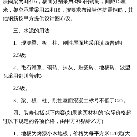
层圈梁为4根16，板面分别采用8和6的钢筋，间距15厘
米，架空承重梁用22和18，按要求布设墙体抗震钢筋，其
他钢筋按甲方提供设计图布设。
三、水泥的用法
1、现浇梁、板、柱、刚性屋面均采用滇西普硅4
2.5级;
2、毛石灌浆、砌砖、抹灰、贴瓷砖、地板砖、波型
瓦采用剑川普硅3
2.5级。
3、梁、板、柱、刚性屋面混凝土标号不低于C25。
四、装修包括以下内容(如果购买材料的`实际价格超
过以下规定的各项价格，由甲方补贴给乙方)
1、地板为烤漆小木地板，价格为每平方米120元(大