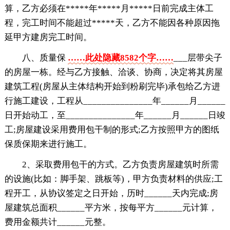
算，乙方必须在*****年*****月*****日前完成主体工
程，完工时间不能超过*****天，乙方不能因各种原因拖
延甲方建房完工时间。
八、质量保
……此处隐藏8582个字……
___层带尖子
的房屋一栋。经与乙方接触、洽谈、协商，决定将其房屋
建筑工程(房屋从主体结构开始到粉刷完毕)承包给乙方进
行施工建设，工程从_______________年______月______
日开始动工，至_______________年______月______日竣
工;房屋建设采用费用包干制的形式;乙方按照甲方的图纸
保质保期来进行施工。
2、采取费用包干的方式。乙方负责房屋建筑时所需
的设施(比如：脚手架、跳板等)，甲方负责材料的供应;工
程开工，从协议签定之日开始，历时______天内完成;房
屋建筑总面积______平方米，按每平方______元计算，
费用金额共计______元整。