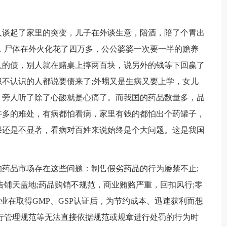
人谈起了家里的突变，儿子在外谈生意，陪酒，陪了个胃出
，尸体在外火化花了四万多，公公婆婆一次要一半的赡养
人的债，别人就在赌桌上摔两百块，说另外的钱等下回赢了
不认识的人都说要债来了;外甥又是生病又要上学，女儿
，旁人听了除了心酸就是心痛了。而我国的药品数量多，品
许多的难处，有病都怕看病，家里有钱的都怕出个药罐子，
果还是不显著，看病对百姓来说始终是个大问题。这是我国
药品市场存在这些问题：制售假劣药品的行为屡禁不止;
告铺天盖地;药品购销不规范，商业贿赂严重，回扣风行;零
企业在取得GMP、GSP认证后，为节约成本、迅速获利而想
行管理规范等无法直接依据规范或规章进行处罚的行为时