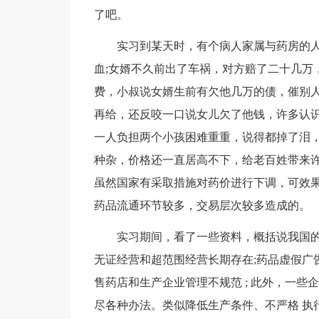
了吧。
实习到某天时，有个病人家属与药房的
血;女婿不久前出了车祸，对方赔了二十几万
费，小叔说女婿生前有欠他几万的债，催别
再给，还反咬一口说女儿欠了他钱，许多认识
一人负担两个小孩困难重重，说得都掉了泪
种杂，价格还一直居高不下，给老百姓带来
虽然国家有采取措施对药价进行下调，可效
药品流通环节较多，交易层次较多造成的。
实习期间，看了一些资料，概括说我国的
无证经营和超范围经营长期存在;药品虚假广
售药店和生产企业管理不规范 ; 此外，一些
尽各种办法。类似降低生产条件、不严格 执