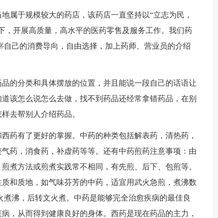
地属于规模较大的药店，该药店一直坚持以“立志为民，
下，开展高质量，高水平的医药零售及服务工作。我们药
宰自己的消费导向，自由选择，加上药师、营业员的介绍
药品的分类和具体摆放的位置，并且能说一段自己的话语让
知道该怎么说怎么去做，找不到药品还经常拿错药品，在别
怎样去帮别人介绍药品。
和西药有了更好的掌握。中药的种类包括解表药，清热药，
瘀气药，消食药，补虚药等等。还有中药煎药注意事项：由
，煎煮方法或煎煮实践常不相同，有先煎、后下、包煎等。
性质和质地，如气味芬芳的中药，适宜用武火急煎，煮沸数
火煮沸，后转文火煮。中药是能够完全治愈疾病的最佳良
疾病，从而得到健康良好的身体。西药是现在药品的主力，