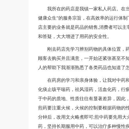
我所在的药店是我镇一家私人药店。在当
健康众生”的服务宗旨，在高效率的运行体制
店主要的业务就是药品的销售,消费者可以主
和答疑，大大增进了用药的安全性。
刚去药店先学习辨别药物的具体位置，
顾客去购买并且满意，一开始还紧张甚至不
人的帮助下我渐渐熟悉了各类药品也知道了
在药房的学习和亲身体验，让我对中药
化痰止咳平喘药，祛风湿药，活血化药，行
于中药的质地、性质往往有显著差异，因此
煎药要注重火候，火候的控制要根据药物的
分钟后，改用文火略煮即可;煎中药要先用大
药，坚持长期服用中药，可以治疗多种慢性