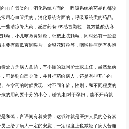
别的心血管类的，消化系统方面的，呼吸系统的药品也都较
是常用心血管类的，消化系统方面的，呼吸系统类的药品。
一些清凉降火药，感冒药有999感冒颗粒，复方盐酸伪麻
胺颗粒，小儿咳嗽灵颗粒，枇杷止咳颗粒，同时还有一些退
药主要有西瓜爽润喉片，金银花颗粒等，咽喉肿痛药有头孢
始看处方为病人拿药，有不懂的就问护士或主任，虽然拿药
会，可是到自己会做，并且把药给病人，还是有些开心的，
吧。在拿药的时候发现，对不同年龄，性别，和不同程度的
孩的用药要十分的小心，谨慎,相对于孕妇，能不开药就
很是和蔼，言语间有着关爱，这或许就是医护人员的必备素
心灵上给了病人一定的安慰，一定程度上也减轻了病人苦痛