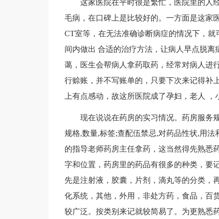
这家医院在平时很是繁忙，医院里的人
毛病，在口碑上是比较好的。一方面是这家
CT室等，在无法准确诊断病症的情况下，就
间内做出 合适的治疗方法，让病人早点脱离
蔼，医生会帮病人拿药取药，经常对病人进行
行赊账，并不写账单的，只要下次来记得补
上有点感动，故这所医院成了孕妇，老人 ，
现在说说在药房的实习情况。药房服务规范
规格,数量,标签;查配伍禁忌,对药品性状,用
的指导老师药房主任拿药，这当然得先熟悉
字和位置，药房里的药品有很多的种类，要
先是注射液，胶囊，片剂，滴丸等的分类，
化系统，其他，外用，非处方药，食品，百
较广泛。按类别来记就较简易了。为更熟悉药