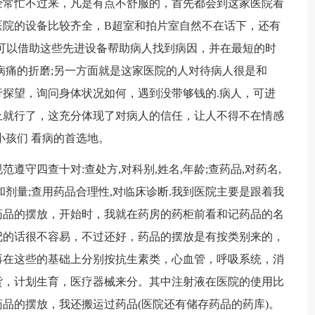
经常忙不过来，凡是有点不舒服的，首先都会到这家医院看
医院的设备比较齐全，B超室和拍片室自然不在话下，还有
可以借助这些先进设备帮助病人找到病因，并在最短的时
病痛的折磨;另一方面就是这家医院的人对待病人很是和
探望，询问身体状况如何，遇到没带够钱的.病人，可进
上就行了，这充分体现了对病人的信任，让人不得不在情感
小孩们 看病的首选地。
遵守四查十对:查处方,对科别,姓名,年龄;查药品,对药名,
法和剂量;查用药品合理性,对临床诊断.我到医院主要是跟着我
药品的摆放，开始时，我就在药房的药柜前看和记药品的名
记的话很不容易，不过还好，药品的摆放是有按类别来的，
再在这些的基础上分别按抗生素类，心血管，呼吸系统，消
货，计划生育，医疗器械来分。其中注射液在医院的使用比
品的摆放，我还搬运过药品(医院还有储存药品的药库)。