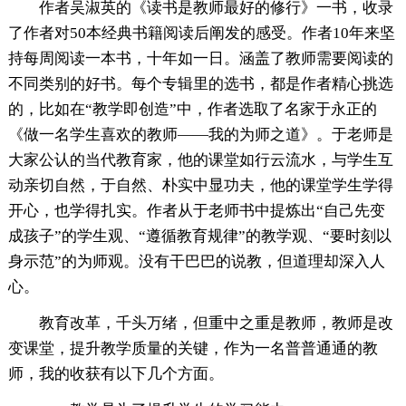
作者吴淑英的《读书是教师最好的修行》一书，收录
了作者对50本经典书籍阅读后阐发的感受。作者10年来坚
持每周阅读一本书，十年如一日。涵盖了教师需要阅读的
不同类别的好书。每个专辑里的选书，都是作者精心挑选
的，比如在“教学即创造”中，作者选取了名家于永正的
《做一名学生喜欢的教师——我的为师之道》。于老师是
大家公认的当代教育家，他的课堂如行云流水，与学生互
动亲切自然，于自然、朴实中显功夫，他的课堂学生学得
开心，也学得扎实。作者从于老师书中提炼出“自己先变
成孩子”的学生观、“遵循教育规律”的教学观、“要时刻以
身示范”的为师观。没有干巴巴的说教，但道理却深入人
心。
教育改革，千头万绪，但重中之重是教师，教师是改
变课堂，提升教学质量的关键，作为一名普普通通的教
师，我的收获有以下几个方面。