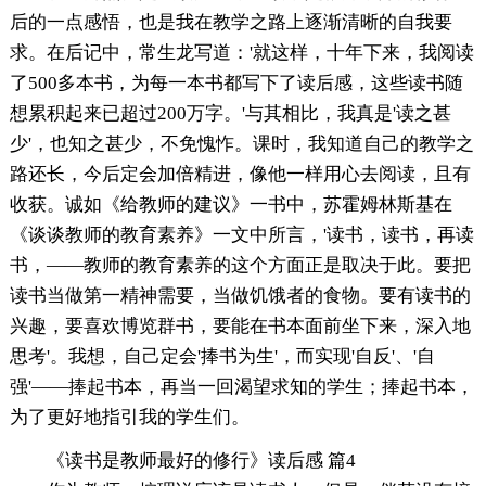
后的一点感悟，也是我在教学之路上逐渐清晰的自我要
求。在后记中，常生龙写道：'就这样，十年下来，我阅读
了500多本书，为每一本书都写下了读后感，这些读书随
想累积起来已超过200万字。'与其相比，我真是'读之甚
少'，也知之甚少，不免愧怍。课时，我知道自己的教学之
路还长，今后定会加倍精进，像他一样用心去阅读，且有
收获。诚如《给教师的建议》一书中，苏霍姆林斯基在
《谈谈教师的教育素养》一文中所言，'读书，读书，再读
书，——教师的教育素养的这个方面正是取决于此。要把
读书当做第一精神需要，当做饥饿者的食物。要有读书的
兴趣，要喜欢博览群书，要能在书本面前坐下来，深入地
思考'。我想，自己定会'捧书为生'，而实现'自反'、'自
强'——捧起书本，再当一回渴望求知的学生；捧起书本，
为了更好地指引我的学生们。
《读书是教师最好的修行》读后感 篇4