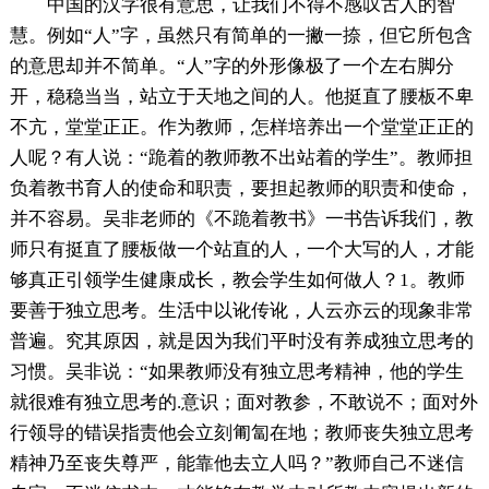
中国的汉字很有意思，让我们不得不感叹古人的智
慧。例如“人”字，虽然只有简单的一撇一捺，但它所包含
的意思却并不简单。“人”字的外形像极了一个左右脚分
开，稳稳当当，站立于天地之间的人。他挺直了腰板不卑
不亢，堂堂正正。作为教师，怎样培养出一个堂堂正正的
人呢？有人说：“跪着的教师教不出站着的学生”。教师担
负着教书育人的使命和职责，要担起教师的职责和使命，
并不容易。吴非老师的《不跪着教书》一书告诉我们，教
师只有挺直了腰板做一个站直的人，一个大写的人，才能
够真正引领学生健康成长，教会学生如何做人？1。教师
要善于独立思考。生活中以讹传讹，人云亦云的现象非常
普遍。究其原因，就是因为我们平时没有养成独立思考的
习惯。吴非说：“如果教师没有独立思考精神，他的学生
就很难有独立思考的.意识；面对教参，不敢说不；面对外
行领导的错误指责他会立刻匍匐在地；教师丧失独立思考
精神乃至丧失尊严，能靠他去立人吗？”教师自己不迷信