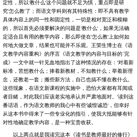
定性，所以'教什么'这个问题就不足为惧，重点即是研
究'怎么教'了；而语文学科则有其特殊性：即不具有教学
具体内容上的同一性和固定性，一切是相对宽泛和模糊
的，所以首先必须要解决的问题是'教什么'，如果无法确
定适合且有用的教学内容，那么即使在'怎么教'上如何如
何地大做文章，结果也可能并不乐观。王荣生博士在《语
文教学内容重构》的序言《语文教学的内容与目标的`完
成》一文中就一针见血地指出了这种情况的存在：'对着新
标准，苦想教什么；捧着新教材，不知教什么；举着新理
念，还教老一套；搬些新方法，自己也搞不懂在教什么。
这些现象，在语文新课程的实施中，恐怕大家都有耳闻或
者目睹，对此我们应该老实地承认并严肃地面对。'读到这
番话语，作为语文教师的我心中有些'诚惶诚恐'，但幸好
从这本书中得来了一些专业化的指引，使我大抵能够有针
对性地确定教学内容，是一种宝贵收获。
以上两点就是我读完这本《读书是教师最好的修行》