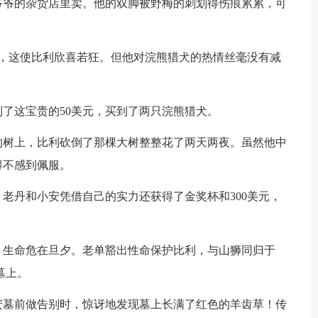
爷爷的杂货店里卖。他的双脚被野梅的刺划得伤痕累累，可
夹，这使比利欣喜若狂。但他对浣熊猎犬的热情丝毫没有减
了这宝贵的50美元，买到了两只浣熊猎犬。
的树上，比利砍倒了那棵大树整整花了两天两夜。虽然他中
得不感到佩服。
老丹和小安凭借自己的实力还获得了金奖杯和300美元，
，生命危在旦夕。老单豁出性命保护比利，与山狮同归于
墓上。
安墓前做告别时，惊讶地发现墓上长满了红色的羊齿草！传