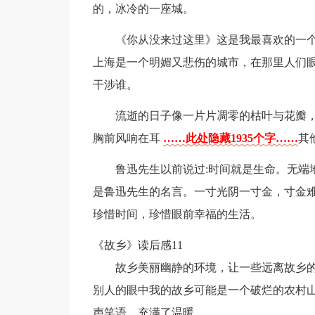
的，冰冷的一座城。
《你从没来过这里》这是我最喜欢的一
上海是一个明媚又悲伤的城市，在那里人们
干涉谁。
流逝的日子像一片片凋零的枯叶与花瓣
胸前风响在耳
……此处隐藏1935个字……
其
鲁迅先生以前说过:时间就是生命。无端
是鲁迅先生的名言。一寸光阴一寸金，寸金
珍惜时间，珍惜眼前幸福的生活。
《故乡》读后感11
故乡美丽幽静的环境，让一些远离故乡
别人的眼中我的故乡可能是一个破烂的农村
声笑语、充满了温暖。