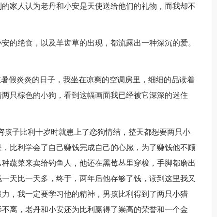
利的家人认为老丹和小安是天使送给他们的礼物，而我却不
小安的绝食，以及羊齿草的出现，都流露出一种深沉的爱。
在暑假炎炎的日子，我坐在凉爽的空调房里，细细的品读着
着两只棕色的小狗，看到这幅画面我已经被它深深的迷住
。
穷孩子比利十岁时就患上了恋狗情结，整天都想要两只小
是，比利学会了自己赚钱完成自己的心愿，为了赚钱他不顾
己种蔬菜来卖给钓鱼人，他还在黑莓丛里穿梭，手脚都磨出
钱一天比一天多，终于，两年后他存够了钱，读到这里我又
毅力，我一定要学习他的精神，男孩比利得到了两只小猎
影不离，老丹和小安还为比利赢得了崇高的荣誉和一个金