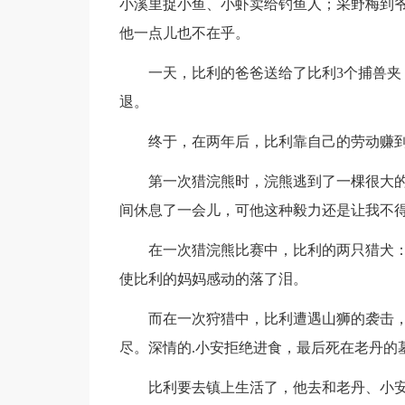
小溪里捉小鱼、小虾卖给钓鱼人；采野梅到
他一点儿也不在乎。
一天，比利的爸爸送给了比利3个捕兽
退。
终于，在两年后，比利靠自己的劳动赚到
第一次猎浣熊时，浣熊逃到了一棵很大
间休息了一会儿，可他这种毅力还是让我不
在一次猎浣熊比赛中，比利的两只猎犬：
使比利的妈妈感动的落了泪。
而在一次狩猎中，比利遭遇山狮的袭击
尽。深情的.小安拒绝进食，最后死在老丹的
比利要去镇上生活了，他去和老丹、小