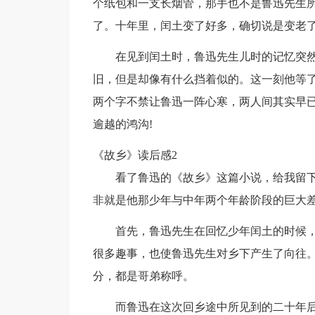
个纸包和一支长烟管，那手也不是鲁迅先生
了。十年里，闰土变了好多，确切说是变老
在见到闰土时，鲁迅先生儿时的记忆突
旧，但是却像有什么挡着似的。这一刻他等了
两个字不禁让鲁迅一阵心寒，两人间其实早已
逾越的鸿沟!
《故乡》读后感2
看了鲁迅的《故乡》这篇小说，给我留
非就是他那少年与中年两个年龄阶段的巨大
首先，鲁迅先生在回忆少年闰土的时候
很多趣事，也使鲁迅先生对乡下产生了向往
分，都是哥弟称呼。
而鲁迅在这次回乡途中所见到的二十年