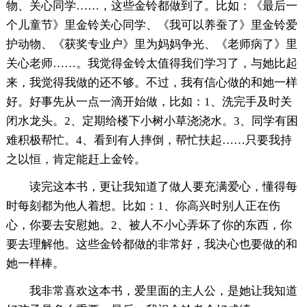
物、关心同学……，这些金铃都做到了。比如：《最后一
个儿童节》里金铃关心同学、《我可以养蚕了》里金铃爱
护动物、《获奖专业户》里为妈妈争光、《老师病了》里
关心老师……。我觉得金铃太值得我们学习了，与她比起
来，我觉得我做的还不够。不过，我有信心做的和她一样
好。好事先从一点一滴开始做，比如：1、洗完手及时关
闭水龙头。2、定期给楼下小树小草浇浇水。3、同学有困
难积极帮忙。4、看到有人摔倒，帮忙扶起……只要我持
之以恒，肯定能赶上金铃。
读完这本书，更让我知道了做人要充满爱心，懂得每
时每刻都为他人着想。比如：1、你高兴时别人正在伤
心，你要去安慰她。2、被人不小心弄坏了你的东西，你
要去理解他。这些金铃都做的非常好，我决心也要做的和
她一样棒。
我非常喜欢这本书，爱里面的主人公，是她让我知道