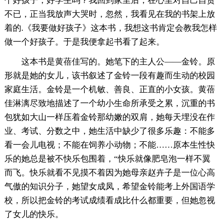
个好孩子，好学生吗？我回到家里后，在心里对自己自责
不已，正当我放声大哭时，忽然，我看见在我的书架上放
着的.《我要做好孩子》这本书，我想这书肯定会教我怎样
做一个好孩子。于是我便拿起书看了起来。
这本书是黄蓓佳写的。她笔下的主人公——金铃。原
形就是她的女儿，该书叙述了金铃一段有趣而生动的校园
家庭生活。金铃是一个机敏、善良、正直的小女孩。黄蓓
佳淋漓尽致地描述了一个幼小生命所承受之累，沉重的书
包犹如大山一样压着金铃那幼嫩的双肩，她每天埋没在作
业、考试、分数之中，她生活中缺少了很多乐趣：不能多
看一会儿电视；不能在饲养小动物；不能……原本生性快
乐的她总是被不快乐包围着，“快乐就像肥皂泡一样不翼
而飞。快乐就看不见摸不着因为她母亲赵卉子是一位心高
气傲的知识分子，她望女成凤，希望金铃能考上外国语学
校，所以把金铃的考试成绩看成比什么都重要，但她忽视
了女儿的快乐。