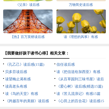
《父亲》读后感
万物简史读后感
【热】百万英镑读后感
读《理想的风筝》有感
【我要做好孩子读书心得】相关文章：
《孔乙己》读后感(15篇)
信任读后感
贝多芬读后感
读《把信送给加西亚》有感
读望梅止渴有感
《从百草园到三味书屋》读后
读高老头有感
感3篇
《爱心树》读后感(精选15篇)
读《鸟的天堂》有感
读《苦儿流浪记》有感15篇
《跨越百年的美丽》读后感
《心田上的百合花》读后感15
篇