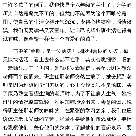
中许多孩子的例子。我也快是个六年级的学生了，升学的
压力自然是避免不了的，但我们不能因为这个而唯分是
图，使自己的生活变得死气沉沉，变得心胸狭窄，感情淡
漠。我们既要读书又要童年。让自己的毕业班生活过得有
滋有味。像金铃一样做一个有爱心的孩子。
书中的`金铃，是一位活泼开朗聪明善良的女孩，每
天快快活活，看上去什么都不在乎，其实心思细密。旧的
王老师辞职去了美国，她就张罗着写信，甚至会因为想念
老师而半夜醒来。班主任邢老师突然生病了，她会想到老
师是因为班级同学们累病的，心里会感觉很不是滋味。买
了康乃馨去看望生病的老师时，为了不让病人生气，她把
班里的情况避重就轻、添油加醋地说出来，善意的谎言说
得班主任邢老师笑眯眯的。在紧张的学习之余，我们也应
该体谅老师父母的辛苦，尽量不要给他们增添麻烦，要留
心观察他们，关心他们的身体，了解他们的喜怒哀乐，要