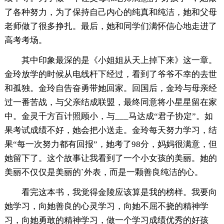
了各种努力，为了保持自己内心的纯真和纯洁，她和父母
老师做了很多挣扎。最后，她和同学们满怀信心地走进了
高考考场。
其中印象最深的是《小姐姐从天上掉下来》这一章。
金玲放学的时候从电线杆下经过，看到了爷爷不幸的去世
和孤独。金玲自告奋勇带她回家。回国后，金玲与母亲经
过一番苦战，与父亲结成联盟，最终同意将小星星留在家
中。金灵千方百计照顾小，与___马达成“君子协定”。如
果考试成绩不好，她会把小送走。金玲每天努力学习，结
果“每一次努力都有回报”，她考了98分，妈妈很满意，但
她留下了。这个故事让我看到了一个小女孩的美丽。她的
美丽不仅仅是美丽的`外表，而是一颗善良纯洁的心。
看完这本书，我觉得金陵应该算是我的榜样。我要向
她学习，向她善良的心灵学习，向她不屈不挠的精神学
习，向她勇敢的精神学习，做一个学习成绩优秀的好孩