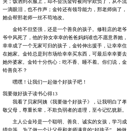
哭；饭洒到衣服上，却不会洗金铃被同学欺负了，从不流
一滴眼泪，也不作声；金铃还有领导能力，邢老师病了，
她会帮邢老师一丝不苟地改。
金铃不但坚强，还是一个善良的孩子。修鞋店的老爷
爷中风死了，他的'孙女幸幸的爸爸妈妈谁也不愿意养她，
幸幸成了一个无家可归的孩子，金铃伸出援手，让幸幸住
在她家。金铃总是到市场给幸幸买东西，可最后幸幸要去
她外婆家。金铃十分伤心：吃不香、睡不着。你们说，金
铃善良不？
嘿嘿！让我们一起做个好孩子吧！
我要做好孩子读书心得13
我看了贝家阿姨《我要做个好孩子》，让我明白了孝
敬父母，尊重长辈，不欺负弱者的道理，至今记忆犹新。
主人公金玲是一个聪明、善良、诚实的女孩，学习成
绩中等。为了做一个让父母和老师满意的“好孩子”，她做