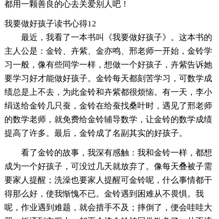
都用一颗善良的心去关爱别人吧！
我要做好孩子读书心得12
最近，我看了一本书叫《我要做好孩子》。这本书的
主人公是：金铃、卉紫、金亦鸣、邢老师一开始，金铃学
习一般，像有些同学一样，想做一个好孩子，卉紫告诉她
要学习好才能做好孩子。金铃每天都刻苦学习，可数学成
绩总是上不去，为此金铃和卉紫都很烦恼。有一天，李小
绢送给金铃几只蚕，金铃在给蚕找桑叶时，遇见了邢老师
的数学老师，就免费给金铃辅导数学，让金铃的数学成绩
提高了许多。最后，金铃成了名副其实的好孩子。
看了金铃的故事，我深有感触：我和金铃一样，都想
成为一个好孩子，可没过几天就放弃了。像每天叠被子需
要家人提醒；洗澡也要家人提醒可金铃呢，什么事情都干
得那么好，使我惭愧不已。金铃遇到困难从不畏惧。我
呢，作业遇到难题，就会措手不及；摔倒了，便会哇哇大