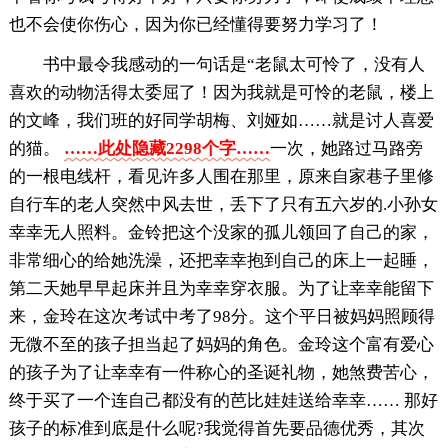
也不会使你伤心，因为你已经懂得要努力学习了！
书中最令我感动的一句话是“老鼠太可怜了，没有人
喜欢的动物活得太委屈了！因为我就是可怜的老鼠，楼上
的文峰，我们班的好同学胡梅、刘娅如……就是讨人喜爱
的猫。
……此处隐藏2298个字……
一次，她路过马路旁
的一根电线杆，看见许多人围在那里，原来自家巷子里修
自行车的老人突然中风去世，丢下了只有五六岁的.小孙女
幸幸无人照料。金铃把这个没家的孤儿领回了自己的家，
非常细心的给她洗澡，还把幸幸抱到自己的床上一起睡，
第二天她早早起床并且为幸幸穿衣服。为了让幸幸能留下
来，金玲在这次考试中考了98分。这个平日被妈妈照顾得
无微不至的孩子担当起了妈妈的角色。金玲这个富有爱心
的孩子为了让幸幸有一件称心的圣诞礼物，她煞费苦心，
终于买了一个连自己都没有的芭比娃娃送给幸幸…… 那好
孩子的标准到底是什么呢?我觉得首先要品德优秀，其次