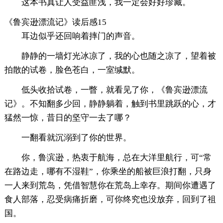
这本书真让人受益匪浅，我一定会好好珍藏。
《鲁宾逊漂流记》读后感15
耳边似乎还回响着摔门的声音。
静静的一墙灯光冰凉了，我的心也随之凉了，望着被
拍散的试卷，脸色苍白，一室缄默。
低头收拾试卷，一瞥，就看见了你，《鲁宾逊漂流
记》。不知翻多少回，静静躺着，触到书里跳跃的心，才
猛然一惊，昔日的坚守一去了哪？
一翻看就沉溺到了你的世界。
你，鲁滨逊，热衷于航海，总在大洋里航行，可“常
在路边走，哪有不湿鞋”，你乘坐的船被巨浪打翻，只身
一人来到荒岛，凭借智慧你在荒岛上幸存。期间你遭遇了
食人部落，忍受病痛折磨，可你终究也没放弃，回到了祖
国。