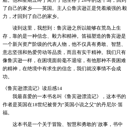
船。他和星期五终于离开了他生存了28年的这个岛，回到
了自己的家乡——英国。主人公鲁滨逊正是凭着顽强的.毅
力，才回到了自己的家乡。
读到这里，我想到：鲁滨逊之所以能够在荒岛上生
存，靠的是一种信念、毅力和精神。笛福塑造的鲁宾逊是
一个新兴资产阶级的代表人物，他不仅具有勇敢、智慧、
意志坚强和热爱劳动等品质，而且有实干精神。我们只有
像鲁滨逊一样，在困境面前毫不退缩，有他那种不畏困难
的精神，在绝境中有求生的信念，我们就没事情不会成
功。
《鲁宾逊漂流记》读后感14
我最喜爱的一本书名叫《鲁宾逊漂流记》，这本书的
作者是英国在18世纪被誉为“英国小说之父”的丹尼尔·笛
福。
这本书是一个关于冒险、智慧和勇敢的`故事，书中