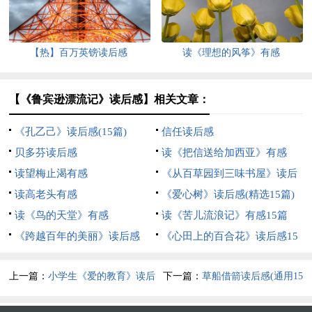
【热】百万英镑读后感
读《理想的风筝》有感
【《鲁宾逊漂流记》读后感】相关文章：
《孔乙己》读后感(15篇)
信任读后感
贝多芬读后感
读《把信送给加西亚》有感
读望梅止渴有感
《从百草园到三味书屋》读后
读高老头有感
感3篇
《爱心树》读后感(精选15篇)
读《鸟的天堂》有感
读《苦儿流浪记》有感15篇
《跨越百年的美丽》读后感
《心田上的百合花》读后感15
篇
上一篇：
小学生《爱的教育》读后
下一篇：
草船借箭读后感(通用15
感
篇)