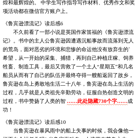
煌和最辉煌的。 中学生写作指导写作材料、优秀作文和奖
项活动都在微信官方账户上。
《鲁宾逊漂流记》读后感6
不久前看了一部小说是英国作家笛福的《鲁宾逊漂流
记》。书中的主人公鲁宾逊因遭遇沉船事故而流落到无人
的荒岛，面对恶劣的环境和悲惨的命运他没有放弃生的`
希望，从一开始的采集、捕猎，再到自己种植庄稼、饲养
牲畜、制造工具，最后又营救了一个土人“星期五”和几名
船员从而有了自己的队伍并最终夺得一艘船返回了故乡，
鲁宾逊在岛上勇敢地生活二十八年，鲁宾逊在岛上生活的
过程，几乎就是人类祖先辛勤劳动，征服自热创造文明的
过程，书中赞扬了人类的智
……此处隐藏730个字……
成
功！
《鲁宾逊漂流记》读后感10
当鲁宾逊在暴风雨中的船上失事的时候，我会像他一