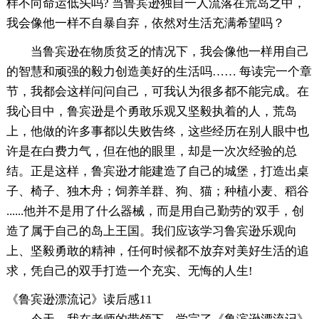
样不向命运低头吗? 当鲁宾逊独自一人流落在荒岛之中，
我会像他一样不自暴自弃，依然对生活充满希望吗？
当鲁宾逊在物质贫乏的情况下，我会像他一样用自己
的智慧和顽强的毅力创造美好的生活吗…… 每读完一个章
节，我都会这样问问自己，可我认为很多都不能完成。在
我心目中，鲁宾逊是个勇敢乐观又坚毅执着的人，荒岛
上，他做的许多事都以失败告终，这些经历在别人眼中也
许是在白费力气，但在他的眼里，却是一次次经验的总
结。正是这样，鲁宾逊才能建造了自己的城堡，打造出桌
子、椅子、独木舟；饲养羊群、狗、猫；种植小麦、稻谷
......他并不是用了什么器械，而是用自己勤劳的'双手，创
造了属于自己的岛上王国。我们应该学习鲁宾逊乐观向
上、坚毅勇敢的精神，任何时候都不放弃对美好生活的追
求，凭自己的双手打造一个充实、无悔的人生!
《鲁宾逊漂流记》读后感11