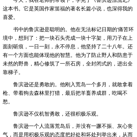
今天，我在老师的带领下，学完了《鲁滨逊漂流记》
这本书。它是英国作家笛福的著名长篇小说，也深得我的
喜爱。
书中的鲁滨逊是聪明的。他在无法标记日期的'痛苦环
境中，想到了：把一块石头壳成一块十字架，用刀子在上
面刻斫痕，一日一刻，永不停息，他坚持了二十八年。还
有一个方面也能体现他的智慧。他为了防止野人和防患于
未然的野兽，精心修筑了一所石房，全封闭式的，进出全
靠梯子。
鲁滨逊还是勇敢的。他刚入荒岛一个多月，就敢拿着
枪、带着狗去森林里打猎，最后把羊畜养成群，吃喝不
愁。
鲁滨逊不仅机智勇敢，还很积极乐观。
鲁滨逊一个人流落荒岛后，并没有一蹶不振、灰心丧
气，而是用积极乐观的态度把好处和坏处列举出来，从而