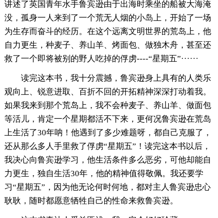
讲述了英国青年水手鲁宾逊由于出海时乘坐的船被大海淹
没，孤身一人来到了一个荒无人烟的小岛上，开始了一场
为生存而奋斗的经历。在这个远离文明世界的荒岛上，他
自力更生，种麦子、养山羊、烤面包、做独木舟，甚至还
救了一个即将被别的野人吃掉的俘虏----“星期五”······
读完这本书，我十分震撼，鲁宾逊身上具有的人类乐
观向上、锐意进取、百折不回的开拓精神深深打动着我。
如果我来到那个荒岛上，我不会种麦子、养山羊、做面包
等活儿，肯定一个星期都活不下来，更何况鲁宾逊在荒岛
上生活了30年呐！他遇到了多少难题呀，都自己克服了，
还从那么多人手里救了俘虏“星期五”！读完这本书以后，
我决心向鲁宾逊学习，他生活条件多么恶劣，可他却能自
力更生，独自生活30年，他的精神值得敬佩。我还要学
习“星期五”，因为他无论何时何地，都对主人鲁宾逊忠心
耿耿，随时都愿意牺牲自己的性命来救鲁宾逊。