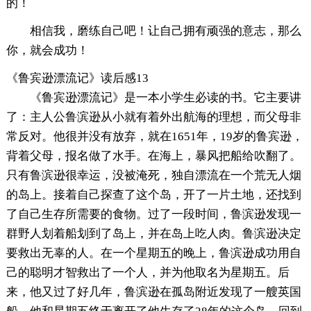
的！
相信我，磨练自己吧！让自己拥有顽强的意志，那么
你，就会成功！
《鲁宾逊漂流记》读后感13
《鲁宾逊漂流记》是一本小学生必读的书。它主要讲
了：主人公鲁滨逊从小就有着外出航海的理想，而父母非
常反对。他很并没有放弃，就在1651年，19岁的鲁宾逊，
背着父母，报名做了水手。在海上，暴风把船给吹翻了。
只有鲁滨逊很幸运，没被淹死，独自漂流在一个荒无人烟
的岛上。接着自己探查了这个岛，开了一片土地，还找到
了自己生存所需要的食物。过了一段时间，鲁滨逊发现一
群野人划着船划到了岛上，并在岛上吃人肉。鲁滨逊决定
要救出无辜的人。在一个星期五的晚上，鲁滨逊成功用自
己的聪明才智救出了一个人，并为他取名为星期五。后
来，他又过了好几年，鲁滨逊在孤岛附近发现了一艘英国