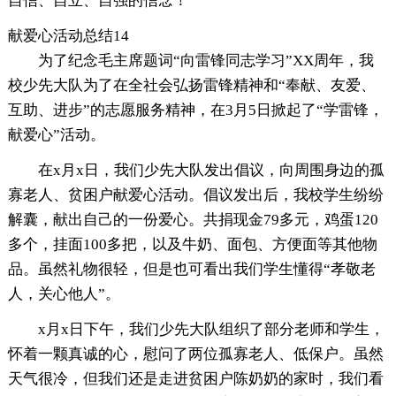
自信、自立、自强的信念！
献爱心活动总结14
为了纪念毛主席题词“向雷锋同志学习”XX周年，我
校少先大队为了在全社会弘扬雷锋精神和“奉献、友爱、
互助、进步”的志愿服务精神，在3月5日掀起了“学雷锋，
献爱心”活动。
在x月x日，我们少先大队发出倡议，向周围身边的孤
寡老人、贫困户献爱心活动。倡议发出后，我校学生纷纷
解囊，献出自己的一份爱心。共捐现金79多元，鸡蛋120
多个，挂面100多把，以及牛奶、面包、方便面等其他物
品。虽然礼物很轻，但是也可看出我们学生懂得“孝敬老
人，关心他人”。
x月x日下午，我们少先大队组织了部分老师和学生，
怀着一颗真诚的心，慰问了两位孤寡老人、低保户。虽然
天气很冷，但我们还是走进贫困户陈奶奶的家时，我们看