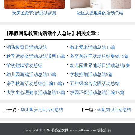
欢庆圣诞节活动总结8篇
社区志愿服务的活动总结
【寒假回母校宣传活动个人总结】相关文章：
消防教育日活动总结
敬老爱老活动总结15篇
秋季运动会活动总结通用15篇
冬至包饺子活动总结集锦15篇
学校控烟活动总结
幼儿园世界地球日活动总结(集
幼儿园游戏活动总结15篇
合12篇)
学校控烟活动总结9篇
亲子秋游活动总结(汇编15篇)
五年级综合实践活动总结
大学生心理健康活动总结15篇
校园环保活动总结汇编15篇
上一篇：
幼儿园庆元旦活动总结
下一篇：
金融知识活动总结
【推荐】
Copyright © 2026
泓盛范文网
www.gdhson.com 版权所有