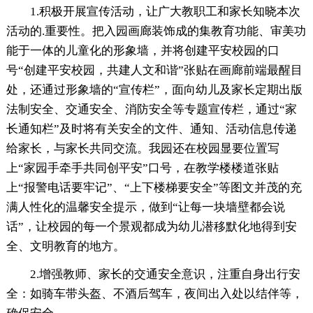
1.积极开展宣传活动，让广大教职工和家长知晓本次
活动的.重要性。把入园画廊装饰成的集教育功能、审美功
能于一体的儿童化的形象墙，并将创建平安校园的口
号“创建平安校园，共建人文和谐”张贴在画廊前端最醒目
处，还通过形象墙的“宣传栏”，面向幼儿及家长定期出版
法制安全、交通安全、消防安全等专题宣传栏，通过“家
长通知栏”及时将有关安全的文件、通知、活动信息传递
给家长，与家长共同交流。我园还在校园显要位置写
上“家园手牵手共同创平安”口号，在教学楼楼道张贴
上“报警电话要牢记”、“上下楼梯要安全”等图文并茂的充
满人性化的温馨安全提示，做到“让每一块墙壁都会说
话”，让校园的每一个景观都成为幼儿潜移默化地得到安
全、文明教育的地方。
2.增强教师、家长的交通安全意识，注重自身出行安
全：如骑车带头盔、不酒后驾车，夜间出入处以结伴等，