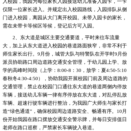
入校园，我园为每位家长入园接送幼儿准备入园卡，一卡
仅限一位家长进入。并规定出入校园路线，入园排队从侧
门进入校园，离园从大门离开校园。未带入园卡的家长，
需在未带卡等候区等候，登记后方可入园。
2、东大道是城区主要交通要道，平时来往车流量
大，加上从东大道进入校园的巷道路面狭窄，非常不利于
师生家长出行。9月份，城管大队与特警队在开学时9月份
派员协助路口周边道路交通安全管理，于幼儿园上学、放
学的高峰时间段（上学：8:00-8：30，放学：夏4:50-5:10
春秋冬4:30-4:50），协助我园开展校园门前及周边道路的
交通管理，禁止在校园门口通往东大道的巷道两侧内停放
车辆，接送幼儿车辆一律有序停放在东大道，对乱停乱放
车辆、超速行驶车辆进行整治，为我园广大师生与家长打
造“绿色通道”，确保校园周边道路安全、畅通有序。10月
份开始我园在路口摆放交通安全警示牌，并每日安排值日
老师在路口巡察，严禁家长车辆驶入巷道。