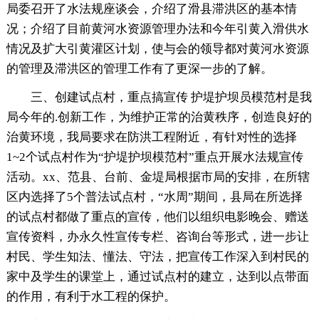
局委召开了水法规座谈会，介绍了滑县滞洪区的基本情
况；介绍了目前黄河水资源管理办法和今年引黄入滑供水
情况及扩大引黄灌区计划，使与会的领导都对黄河水资源
的管理及滞洪区的管理工作有了更深一步的了解。
三、创建试点村，重点搞宣传 护堤护坝员模范村是我
局今年的.创新工作，为维护正常的治黄秩序，创造良好的
治黄环境，我局要求在防洪工程附近，有针对性的选择
1~2个试点村作为“护堤护坝模范村”重点开展水法规宣传
活动。xx、范县、台前、金堤局根据市局的安排，在所辖
区内选择了5个普法试点村，“水周”期间，县局在所选择
的试点村都做了重点的宣传，他们以组织电影晚会、赠送
宣传资料，办永久性宣传专栏、咨询台等形式，进一步让
村民、学生知法、懂法、守法，把宣传工作深入到村民的
家中及学生的课堂上，通过试点村的建立，达到以点带面
的作用，有利于水工程的保护。