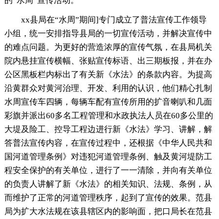
的“水周”宣传活动。
xx县局在“水周”期间]专门成立了普法宣传工作领导
小组，统一安排指导县局的一切宣传活动，并解决宣传中
的难点问题。为更好的营造浓厚的宣传气氛，在县局机关
院内悬挂宣传横幅、张贴宣传标语、出三期板报，并在办
公区黑板栏内标出了有关新《水法》的条款内容。为提高
沿黄群众对黄河治理、开发、利用的认识，他们精心扎制
水周宣传车四辆，每辆车配有宣传所用的扩音喇叭和几面
彩旗并派出60多名工程管理和水政执法人员在60多公里的
大堤及险工、控导工程边进行新《水法》学习、讲解，解
答普法宣传内容，在宣传过程中，还根据《中华人民共和
国河道管理条例》对违犯河道管理条例、触及黄河堤防工
程安全保护的有关单位，进行了一一清除，并向有关单位
的负责人讲解了新《水法》的相关知识、法规、条例，从
而维护了正常的河道管理秩序，起到了宣传的效果。范县
局为扩大水法规在该县辖区内的影响面，把口局长在范县