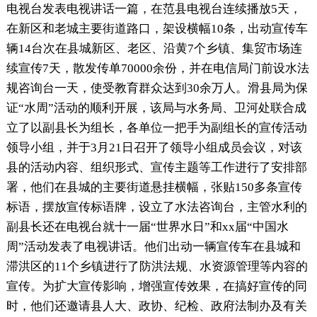
电视台发表电视讲话一篇，在范县电视台连续播放5天，
在新区和老城主要街道路口，架设横幅10条，出动宣传车
辆14台次在县城新区、老区、沿黄7个乡镇、集贸市场连
续宣传7天，散发传单70000余份，并在电信局门前设水法
规咨询台一天，使受教育群众达到30余万人。滑县局为保
证“水周”活动的顺利开展，该局与水务局、卫河处联合成
立了以副县长为组长，各单位一把手为副组长的宣传活动
领导小组，并于3月21日召开了领导小组成员会议，对该
县的活动内容、组织形式、宣传主题等工作进行了安排部
署，他们在县城的主要街道悬挂横幅，张贴150多条宣传
标语，摆放宣传标语牌，设立了水法咨询台，主管水利的
副县长还在电视台就十一届“世界水日”和xx届“中国水
周”活动发表了电视讲话。他们出动一辆宣传车在县城和
滞洪区的11个乡镇进行了防洪法规、水资源管理等内容的
宣传。为扩大宣传影响，增强宣传效果，在搞好宣传的同
时，他们还邀请县人大、政协、纪检、政府法制办及有关