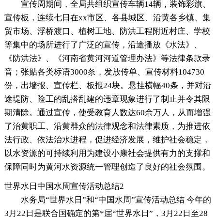
宣传周期间，全局共组织宣传车辆14辆，装饰彩旗、
宣传板，连续七日在xx市区、各县城区、沿黄各乡镇、集
贸市场、浮桥渡口、植树工地、防洪工程附近村庄、学校
等集中的场所进行了广泛的宣传，沿途播放《水法》、
《防洪法》、《河南省黄河河道管理办法》等法律条款录
音；张贴各类标语3000条，发放传单、宣传材料104730
份，出墙报、宣传栏、板报24块。悬挂横幅40条，并对沿
途堤防、险工的乱搭乱建的违章现象进行了制止并令其限
期清除。通过宣传，使受教育人数达60余万人，从而增强
了治黄职工、沿黄群众的法律观念和法律素质，为推进依
法行政、依法治水进程，促进经济发展，维护社会稳定，
以水资源的可持续利用为建设小康社会提供有力的支撑和
保障同时为黄河水资源统一管理创造了良好的社会氛围。
世界水日中国水周宣传活动总结2
水务局“世界水日”和“中国水周”宣传活动总结 今年的
3月22日是联合国确定的第*届“世界水日”，3月22日至28