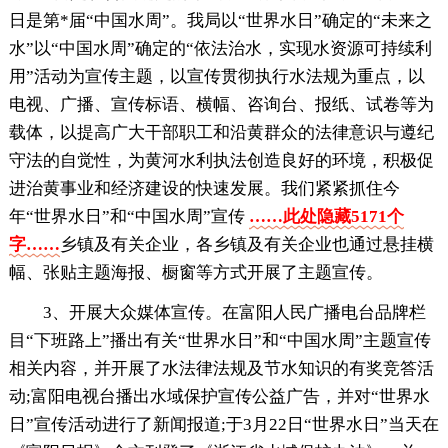
日是第*届“中国水周”。我局以“世界水日”确定的“未来之
水”以“中国水周”确定的“依法治水，实现水资源可持续利
用”活动为宣传主题，以宣传贯彻执行水法规为重点，以
电视、广播、宣传标语、横幅、咨询台、报纸、试卷等为
载体，以提高广大干部职工和沿黄群众的法律意识与遵纪
守法的自觉性，为黄河水利执法创造良好的环境，积极促
进治黄事业和经济建设的快速发展。我们紧紧抓住今
年“世界水日”和“中国水周”宣传
……此处隐藏5171个
字……
乡镇及有关企业，各乡镇及有关企业也通过悬挂横
幅、张贴主题海报、橱窗等方式开展了主题宣传。
3、开展大众媒体宣传。在富阳人民广播电台品牌栏
目“下班路上”播出有关“世界水日”和“中国水周”主题宣传
相关内容，并开展了水法律法规及节水知识的有奖竞答活
动;富阳电视台播出水域保护宣传公益广告，并对“世界水
日”宣传活动进行了新闻报道;于3月22日“世界水日”当天在