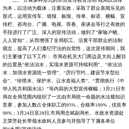
二、 开展多种形式的水法宣传教育活动 我局以法律
为本，以活动为载体，注重实效，采取了群众喜闻乐见的
形式，运用宣传车、墙报、板报、传单、标语、横幅、宣
传栏、咨询台、广播、电视、答卷、座谈会等行之有效的
手段进行了广泛、深入的宣传活动，做到了“家喻户晓、
人人皆知”，从而增强了全局职工、沿黄干部群众的法制
观念，提高了人们遵纪守法的自觉性，这次宣传期间，我
们主要做了以下工作： 市局在机关大门两边及大街上醒目
的位置悬“依法治水，实现水资源可持续利用”、“依法治
水，加强水资源统一管理”、“厉行节约，建设节水型社
会”、“珍惜水、保护水、让水造福人类”、“贯彻执行《中
华人民共和国水法》”等内容的大型宣传横幅；3月21日市
局在全局范围内组织了一次由市局统一命题的水法规知识
竞赛，参加人数占全体职工的95%，合格率100%，优良率
98%；3月24日至28日,市局周念斌副局长、水政水资源处
王荣芳处长带领水政科人员参与并指导了下属各单位