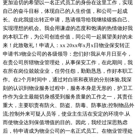
更加迫切的希望以一名正式员工的身份在这里工作，实现
自己的奋斗目标，体现自己的人生价值，和公司一起成
长。在此我提出转正申请，恳请领导给我继续锻炼自己、
实现理想的机会。我会用谦虚的态度和饱满的热情做好我
的本职工作，为公司创造价值，同公司一起展望美好的未
来！此致敬礼！申请人：xx 20xx年x月x日物业保安转正
申请书3物业公司的各级领导：您们好!我从年月日至今，
在贵公司所辖物业管理处，从事保安工作，在此期间，我
在所在岗位兢兢业业，任劳任怨，勤勤恳恳，作好本职工
作。在2个月时间中，通过对白班和夜班的分别体验,我深
刻的认识到物业服务过程中，服务本身是无形的，护卫工
作作为业主最能切身感受到服务质量的工作之一，其责任
重大，主要职责有防火、防盗、防毒、防事故;控制物品外
流;控制外来可疑人员等，使业主生活在安定的环境中.从
而使物业达到保值增值的目的。因此，我经过深思熟虑
后，特申请成为物业公司的一名正式员工。在物业管理处