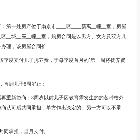
一处房产位于南京市____区____新寓__幢__室，房屋
区__城__座__幢__室，购房合同是以男方、女方及双方儿
未办理，该房屋合同价
准按季度支付儿子抚养费，于每季度首月的`第一周将抚养费
，直到儿子8周岁止；
后再重新协商；8周岁以前儿子因教育需发生的的各种校外
协商认可后共同承担，单方作出决定的，另一方可以不承
共同承担，当月支付。