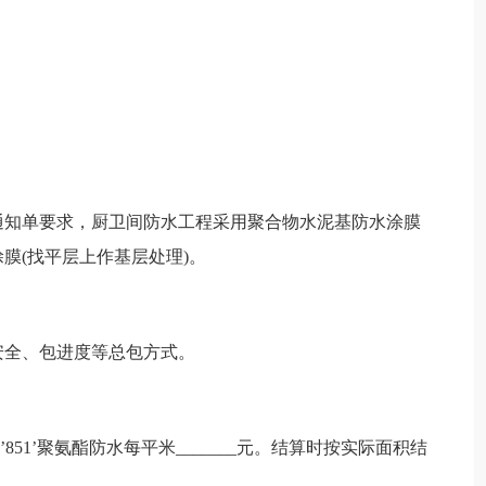
通知单要求，厨卫间防水工程采用聚合物水泥基防水涂膜
水涂膜(找平层上作基层处理)。
安全、包进度等总包方式。
’851’聚氨酯防水每平米_______元。结算时按实际面积结